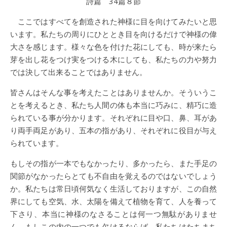
詩篇 34篇８節
ここではすべてを創造された神様に目を向けてみたいと思
います。私たちの周りにひととき目を向けるだけで神様の偉
大さを感じます。様々な色を付けた花にしても、時が来たら
芽を出し花をつけ実をつける木にしても、私たちの力や努力
では決して出来ることではありません。
皆さんはそんな事を考えたことはありませんか。そういうこ
とを考えるとき、私たち人間の体も本当に巧みに、精巧に造
られている事が分かります。それぞれに目や口、鼻、耳があ
り両手両足があり、五本の指があり、それぞれに役目が与え
られています。
もしその指が一本でもなかったり、多かったら、また手足の
関節がなかったらとても不自由を覚えるのではないでしょう
か。私たちは常日頃何気なく生活しておりますが、この自然
界にしても空気、水、太陽を備えて植物を育て、人を養って
下さり、本当に神様のなさることは何一つ無駄がありませ
ん。もしこの内の一つでも欠けるならば、私たちはたちまち